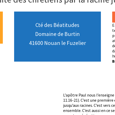
Cté des Béatitudes
E
t
Domaine de Burtin
p
a
41600 Nouan le Fuzelier
d
d
h
B
L’apôtre Paul nous l’enseigne
11.16-21). C’est une première
jusqu’aux racines. C’est vers 
ensemble. C’est aussi en ce se