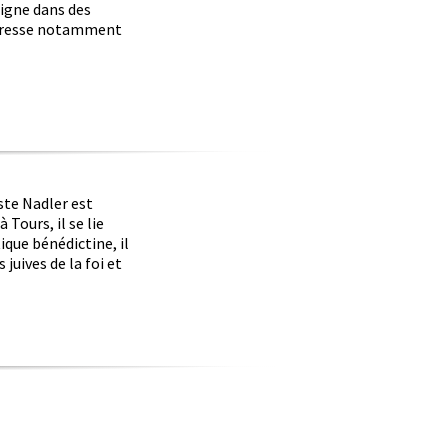
eigne dans des
ntéresse notamment
ste Nadler est
Tours, il se lie
que bénédictine, il
 juives de la foi et