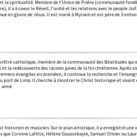
et la spiritualité. Membre de l’Union de Prière (communauté fondé
e), il a à coeur le Réveil, l’unité et les relations avec le peuple Juif
nue en gloire de Jésus. Il est marié à Myriam et est père de 3 enfant
 prêtre catholique, membre de la communauté des Béatitudes qui 
s et la redécouverte des racines juives de la foi chrétienne. Après s
remiers évangiles en araméen, il continue la recherche et l’ensei
u port de Lima. Il cherche à montrer le Christ historique et vivant
 aimé.
t historien et musicien. Sur le plan artistique, il a enregistré une
ls que Corinne Lafitte, Hélène Goussebayle, Samuel Olivier ou Laur