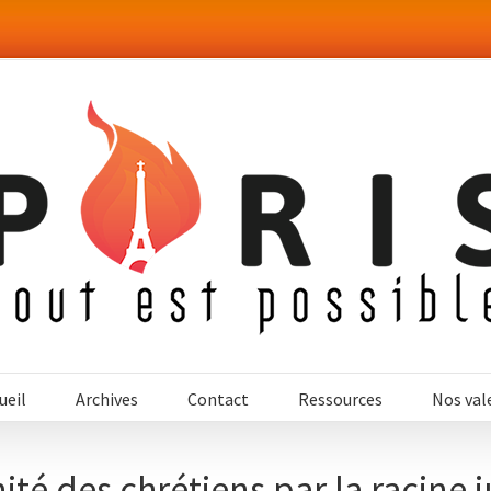
ueil
Archives
Contact
Ressources
Nos val
nité des chrétiens par la racine j