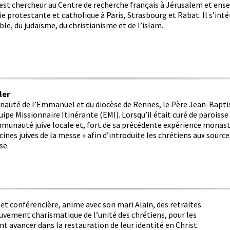
l est chercheur au Centre de recherche français à Jérusalem et ens
ie protestante et catholique à Paris, Strasbourg et Rabat. Il s’i
ible, du judaïsme, du christianisme et de l’islam.
ler
auté de l’Emmanuel et du diocèse de Rennes, le Père Jean-Bapti
ipe Missionnaire Itinérante (EMI). Lorsqu’il était curé de paroisse à 
mmunauté juive locale et, fort de sa précédente expérience monasti
racines juives de la messe » afin d’introduite les chrétiens aux sources
se.
 et conférencière, anime avec son mari Alain, des retraites
uvement charismatique de l’unité des chrétiens, pour les
t avancer dans la restauration de leur identité en Christ.